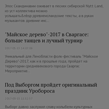
Эпос Скандинавии оживает в песнях сибирской Nytt Land,
из уст коллектива можно
услышать&nbsp;древнеисландские тексты, а в руках
музыкантов древние инс...
"Майское дерево"-2017 в Сваргасе:
больше танцев и лучный турнир
2017-05-15 14:07:06
Уникальный для Ленобласти фолк-фестиваль "Майское
Дерево"-2017, как и в прошлые года, пройдет на
территории средневекового города Сваргас
Мероприятие...
Под Выборгом пройдет оригинальный
праздник Уробороса
2017-03-15 11:52:57
Выборг давно заслужил славу колыбели культурных