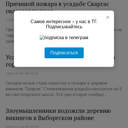
Причиной пожара в усадьбе Сваргас
оказался поджог
×
2016-04-05 11:24:21
Самое интересное – у нас в ТГ.
Подписывайтесь
Предварительная причина пожара в доме и пристройке на
территории усадьбы викингов "Сваргас" – поджог. Как
удалось узнать ivbg.ru из личных источников,...
Подписаться
Усадьба викингов под Выборгом снова
горела
2016-04-05 09:45:02
Сегодня ночью стало известно о пожаре в деревне
викингов "Сваргас". Стилизованная усадьба находится на 9
км Светогорского шоссе. Это уже второе сообще...
Злоумышленники подожгли деревню
викингов в Выборгском районе
2015-11-24 09:35:33